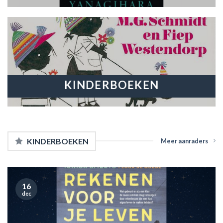
KINDERBOEKEN
KINDERBOEKEN
Meer aanraders
16
dec