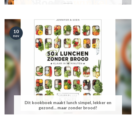
10
nov
Dit kookboek maakt lunch simpel, lekker en
gezond… maar zonder brood!