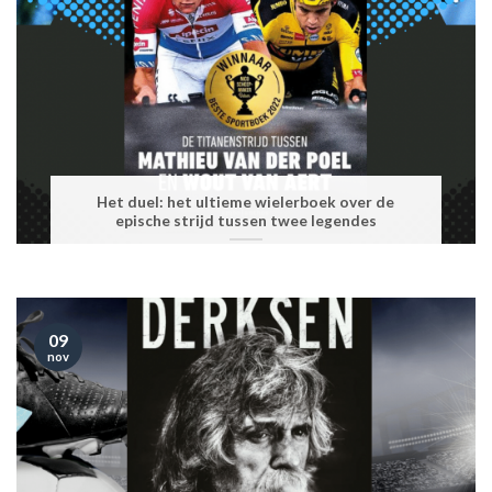
Het duel: het ultieme wielerboek over de
epische strijd tussen twee legendes
09
nov