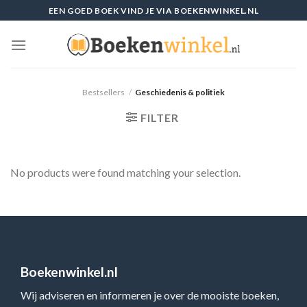
Skip
EEN GOED BOEK VIND JE VIA BOEKENWINKEL.NL
to
content
Bestsellers
/
Geschiedenis & politiek
FILTER
No products were found matching your selection.
Boekenwinkel.nl
Wij adviseren en informeren je over de mooiste boeken,