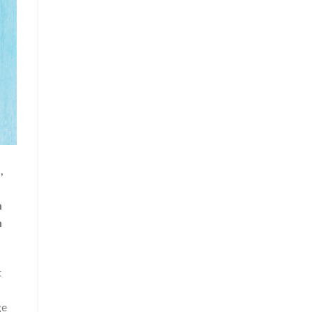
,
n
n
t
ge