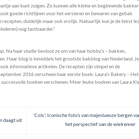
puntje aan kunt zuigen. Zo kunnen alle kleine en beginnende bakker
r ook goede richtlijnen voor het versieren en bewaren van gebak
recepten, duidelijk maar ook vrolijk. Natuurlijk kun je de tekst le
inderen) nog tastbaarder.”
l op. Na haar studie besloot ze om van haar hobby’s – bakken,
n. Haar blog is inmiddels het grootste bakblog van Nederland. Je
 ook informatieve artikelen. De recepten zijn simpel en de
In september 2016 verscheen haar eerste boek: Laura’s Bakery – Het
e, succesvolle boeken verschenen. Meer leuke boeken van Laura Ki
‘Cols’: Iconische foto’s van majestueuze bergen va
 daagt uit
het perspectief van de wielrenner