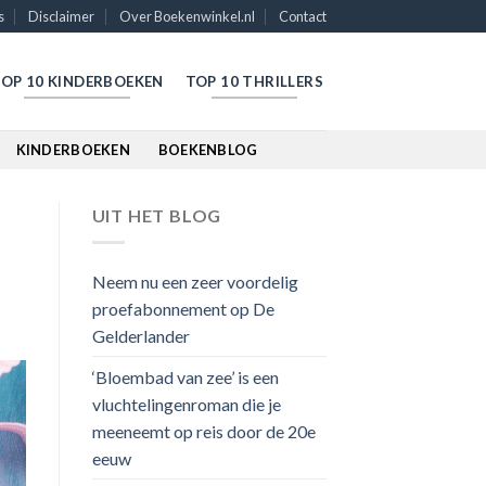
s
Disclaimer
Over Boekenwinkel.nl
Contact
OP 10 KINDERBOEKEN
TOP 10 THRILLERS
KINDERBOEKEN
BOEKENBLOG
UIT HET BLOG
Neem nu een zeer voordelig
proefabonnement op De
Gelderlander
‘Bloembad van zee’ is een
vluchtelingenroman die je
meeneemt op reis door de 20e
eeuw