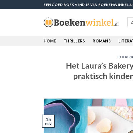
Skip
EEN GOED BOEK VIND JE VIA BOEKENWINKEL.N
to
content
Sea
for
HOME
THRILLERS
ROMANS
LITER
BOEKEN
Het Laura’s Bakery
praktisch kinde
15
nov