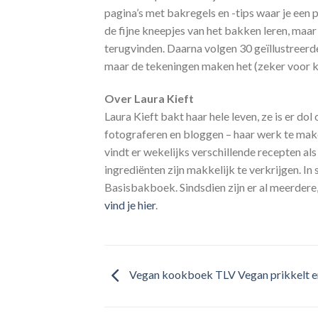
pagina’s met bakregels en -tips waar je een 
de fijne kneepjes van het bakken leren, maa
terugvinden. Daarna volgen 30 geïllustreerde 
maar de tekeningen maken het (zeker voor k
Over Laura Kieft
Laura Kieft bakt haar hele leven, ze is er do
fotograferen en bloggen – haar werk te make
vindt er wekelijks verschillende recepten als
ingrediënten zijn makkelijk te verkrijgen. 
Basisbakboek. Sindsdien zijn er al meerder
vind je hier
.
Vegan kookboek TLV Vegan prikkelt en