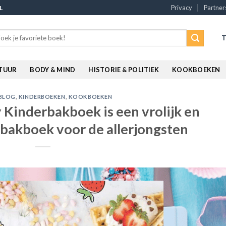
Privacy
Partner
L
rch
T
:
ATUUR
BODY & MIND
HISTORIE & POLITIEK
KOOKBOEKEN
BLOG
,
KINDERBOEKEN
,
KOOKBOEKEN
 Kinderbakboek is een vrolijk en
rbakboek voor de allerjongsten