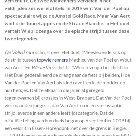
verschuift. De twee wielrenners verdelen in het
veldrijden zes wereldtitels. In 2019 wint Van der Poel op
spectaculaire wijze de Amstel Gold Race. Maar Van Aert
wint drie Touretappes en de Strade Bianche. In Het duel
vertelt Wiep Idzenga over de epische strijd tussen deze
twee legendes.
De Volkskrant
schrijft over Het duel: “Meeslepende kijk op
de strijd tussen
topwielrenners
Mathieu van der Poel en Wout
van Aert.” En
Wielerflits
schrijft: “Wiep Idzenga beschrijft in
Het Duel gedetailleerd de drang naar de fiets bij beiden. Hoe
Van der Poel en Van Aert als kind ravotten in de modder op
hun fietsjes. Dat ze elkaar in die jaren al geregeld
tegenkwamen bij crossjes in West-Brabant. Dat Van der Poel
vier maanden jonger is dan Van Aert, en in eerste instantie
strijd leverde in een andere leeftijdscategorie. Dat de
officiële telling van hun duels begon op 6 september 2009 bij
een veldrit in Essen-Horendonk, net over de grens in België.
[…] Bij Idzenga weet de lezer wie de winnaar is, maar het blijft