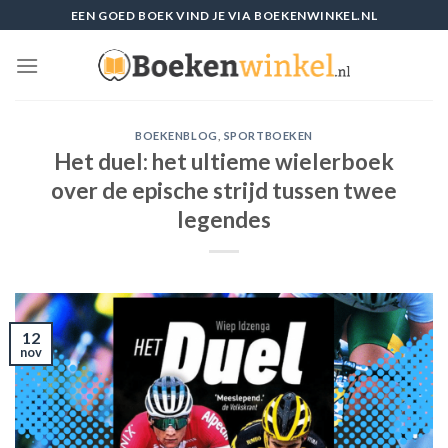
Skip
EEN GOED BOEK VIND JE VIA BOEKENWINKEL.NL
to
content
BOEKENBLOG
,
SPORTBOEKEN
Het duel: het ultieme wielerboek
over de epische strijd tussen twee
legendes
12
nov