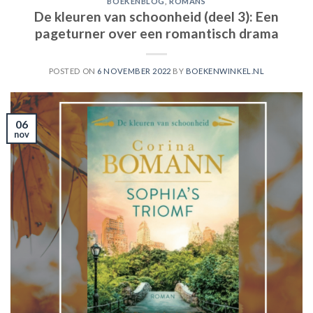
BOEKENBLOG
,
ROMANS
De kleuren van schoonheid (deel 3): Een
pageturner over een romantisch drama
POSTED ON
6 NOVEMBER 2022
BY
BOEKENWINKEL.NL
06
nov