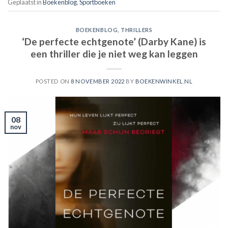
Geplaatst in
Boekenblog
,
Sportboeken
BOEKENBLOG
,
THRILLERS
‘De perfecte echtgenote’ (Darby Kane) is
een thriller die je niet weg kan leggen
POSTED ON
8 NOVEMBER 2022
BY
BOEKENWINKEL.NL
08
nov