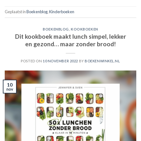
Geplaatst in
Boekenblog
,
Kinderboeken
BOEKENBLOG
,
KOOKBOEKEN
Dit kookboek maakt lunch simpel, lekker
en gezond… maar zonder brood!
POSTED ON
10 NOVEMBER 2022
BY
BOEKENWINKEL.NL
10
nov