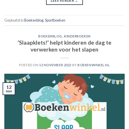
LEES VERDER
→
Geplaatst in
Boekenblog
,
Sportboeken
BOEKENBLOG
,
KINDERBOEKEN
‘Slaapklets!’ helpt kinderen de dag te
verwerken voor het slapen
POSTED ON
12 NOVEMBER 2022
BY
BOEKENWINKEL.NL
12
nov