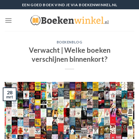
Skip
EEN GOED BOEK VIND JE VIA BOEKENWINKEL.NL
to
content
BOEKENBLOG
Verwacht | Welke boeken
verschijnen binnenkort?
28
mrt