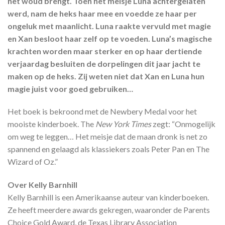
het woud brengt. Toen het meisje Luna achtergelaten
werd, nam de heks haar mee en voedde ze haar per
ongeluk met maanlicht. Luna raakte vervuld met magie
en Xan besloot haar zelf op te voeden. Luna’s magische
krachten worden maar sterker en op haar dertiende
verjaardag besluiten de dorpelingen dit jaar jacht te
maken op de heks. Zij weten niet dat Xan en Luna hun
magie juist voor goed gebruiken…
Het boek is bekroond met de Newbery Medal voor het
mooiste kinderboek. The
New York Times
zegt: “Onmogelijk
om weg te leggen… Het meisje dat de maan dronk is net zo
spannend en gelaagd als klassiekers zoals Peter Pan en The
Wizard of Oz.”
Over Kelly Barnhill
Kelly Barnhill is een Amerikaanse auteur van kinderboeken.
Ze heeft meerdere awards gekregen, waaronder de Parents
Choice Gold Award, de Texas Library Association