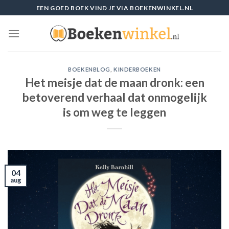
Skip
EEN GOED BOEK VIND JE VIA BOEKENWINKEL.NL
to
content
BOEKENBLOG
,
KINDERBOEKEN
Het meisje dat de maan dronk: een
betoverend verhaal dat onmogelijk
is om weg te leggen
04
aug