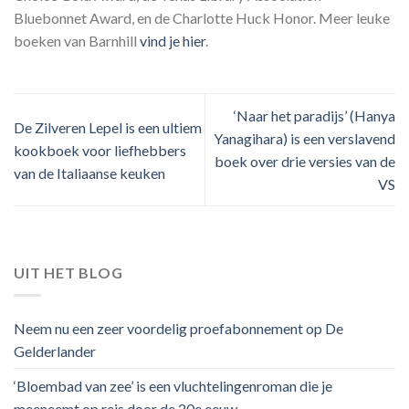
Bluebonnet Award, en de Charlotte Huck Honor. Meer leuke
boeken van Barnhill
vind je hier
.
‘Naar het paradijs’ (Hanya
De Zilveren Lepel is een ultiem
Yanagihara) is een verslavend
kookboek voor liefhebbers
boek over drie versies van de
van de Italiaanse keuken
VS
UIT HET BLOG
Neem nu een zeer voordelig proefabonnement op De
Gelderlander
‘Bloembad van zee’ is een vluchtelingenroman die je
meeneemt op reis door de 20e eeuw