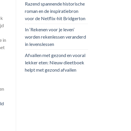
Razend spannende historische
roman en de inspiratiebron
ok
voor de Netflix-hit Bridgerton
jd
In ‘Rekenen voor je leven’
worden rekenlessen veranderd
 in
in levenslessen
met
Afvallen met gezond en vooral
lekker eten: Nieuw dieetboek
helpt met gezond afvallen
en
ld