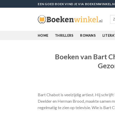
Skip
EEN GOED BOEK VIND JE VIA BOEKENWINKEL.N
to
content
Sea
for
HOME
THRILLERS
ROMANS
LITER
Boeken van Bart Ch
Gezo
Bart Chabot is veelzijdig artiest. Hij schrijf
Deelder en Herman Brood, maakte samen met
regelmatig te zien op televisie. Wie is Bart