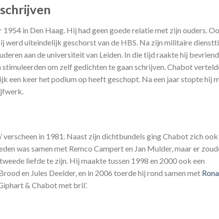
schrijven
954 in Den Haag. Hij had geen goede relatie met zijn ouders. O
ij werd uiteindelijk geschorst van de HBS. Na zijn militaire dienstti
deren aan de universiteit van Leiden. In die tijd raakte hij bevriend
timuleerden om zelf gedichten te gaan schrijven. Chabot vertelde
jk een keer het podium op heeft geschopt. Na een jaar stopte hij 
ijfwerk.
n’ verscheen in 1981. Naast zijn dichtbundels ging Chabot zich ook
ptreden was samen met Remco Campert en Jan Mulder, maar er zoud
 tweede liefde te zijn. Hij maakte tussen 1998 en 2000 ook een
Brood en Jules Deelder, en in 2006 toerde hij rond samen met
Rona
iphart & Chabot met bril’.