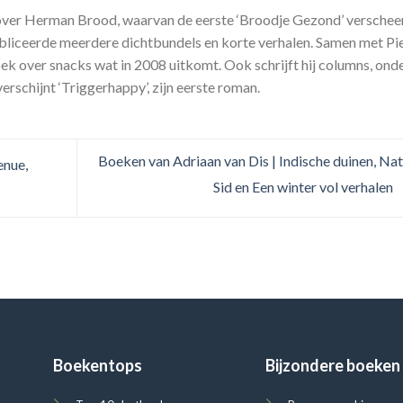
over Herman Brood, waarvan de eerste ‘Broodje Gezond’ verscheen
publiceerde meerdere dichtbundels en korte verhalen. Samen met Pi
oek over snacks wat in 2008 uitkomt. Ook schrijft hij columns, ond
rschijnt ‘Triggerhappy’, zijn eerste roman.
Boeken van Adriaan van Dis | Indische duinen, Na
enue,
Sid en Een winter vol verhalen
Boekentops
Bijzondere boeken