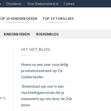
s
Disclaimer
Over Boekenwinkel.nl
Contact
OP 10 KINDERBOEKEN
TOP 10 THRILLERS
KINDERBOEKEN
BOEKENBLOG
UIT HET BLOG
Neem nu een zeer voordelig
proefabonnement op De
Gelderlander
‘Bloembad van zee’ is een
vluchtelingenroman die je
n is
meeneemt op reis door de 20e
eeuw