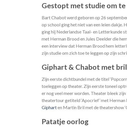
Gestopt met studie om te 
Bart Chabot werd geboren op 26 september 1
op school ging het niet van een leien dakje. H
ging hij Nederlandse Taal- en Letterkunde stu
met Herman Brood en Jules Deelder die hem s
een interview dat Herman Brood hem letterli
zijn studie om zich toe te leggen op zijn schr
Giphart & Chabot met bril
Zijn eerste dichtbundel met de titel ‘Popcor
toeleggen op theater. Zijn eerste toneel o
er nog veel meer worden. Theater bleek zijn
theatertour getiteld ‘Apocrief’ met Herman 
Giphart
en Martin Bril met de theatershow ‘G
Patatje oorlog