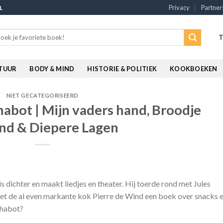
Privacy
Partner
L
rch
T
:
ATUUR
BODY & MIND
HISTORIE & POLITIEK
KOOKBOEKEN
NIET GECATEGORISEERD
abot | Mijn vaders hand, Broodje
nd & Diepere Lagen
t is dichter en maakt liedjes en theater. Hij toerde rond met Jules
 de al even markante kok Pierre de Wind een boek over snacks e
 Chabot?