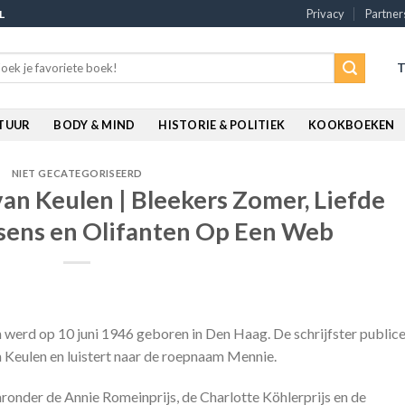
Privacy
Partner
L
rch
T
:
ATUUR
BODY & MIND
HISTORIE & POLITIEK
KOOKBOEKEN
NIET GECATEGORISEERD
an Keulen | Bleekers Zomer, Liefde
sens en Olifanten Op Een Web
n werd op 10 juni 1946 geboren in Den Haag. De schrijfster public
Keulen en luistert naar de roepnaam Mennie.
ronder de Annie Romeinprijs, de Charlotte Köhlerprijs en de