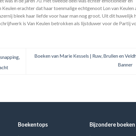
et was in de jaren 70. Het tweede deel was echter emotioneler en
an Keulen erachter dat haar toenmalige echtgenoot Lon van Keulen 
zernij bleek haar liefde voor haar man nog groot. Uit dit huwelijk 
hrijfwerk is Van Keulen betrokken als lijstduwer voor de Partij v
Boeken van Marie Kessels | Ruw, Brullen en Veld
snapping,
Banner
acht
Boekentops
Bijzondere boeken