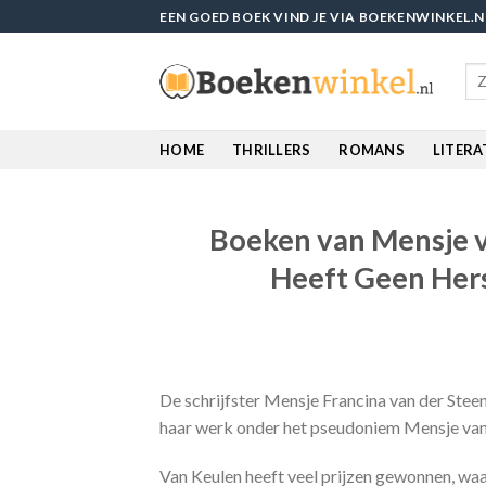
Skip
EEN GOED BOEK VIND JE VIA BOEKENWINKEL.N
to
content
Sea
for
HOME
THRILLERS
ROMANS
LITER
Boeken van Mensje v
Heeft Geen Her
De schrijfster Mensje Francina van der Stee
haar werk onder het pseudoniem Mensje van 
Van Keulen heeft veel prijzen gewonnen, waa