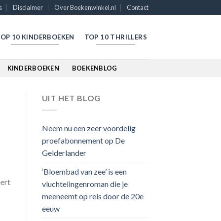
s
Disclaimer
Over Boekenwinkel.nl
Contact
OP 10 KINDERBOEKEN
TOP 10 THRILLERS
KINDERBOEKEN
BOEKENBLOG
UIT HET BLOG
Neem nu een zeer voordelig
proefabonnement op De
Gelderlander
‘Bloembad van zee’ is een
eert
vluchtelingenroman die je
meeneemt op reis door de 20e
eeuw