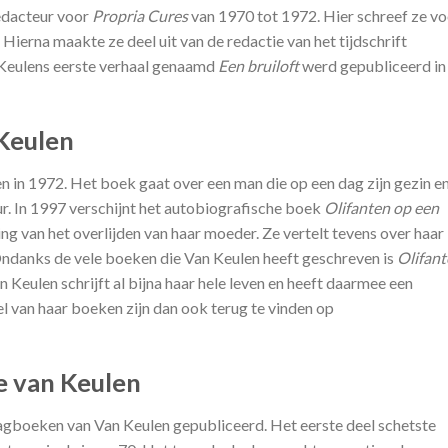
edacteur voor
Propria Cures
van 1970 tot 1972. Hier schreef ze vo
. Hierna maakte ze deel uit van de redactie van het tijdschrift
n Keulens eerste verhaal genaamd
Een bruiloft
werd gepubliceerd in
Keulen
n in 1972. Het boek gaat over een man die op een dag zijn gezin e
ur. In 1997 verschijnt het autobiografische boek
Olifanten op een
ing van het overlijden van haar moeder. Ze vertelt tevens over haar
 Ondanks de vele boeken die Van Keulen heeft geschreven is
Olifan
 Keulen schrijft al bijna haar hele leven en heeft daarmee een
 van haar boeken zijn dan ook terug te vinden op
e van Keulen
dagboeken van Van Keulen gepubliceerd. Het eerste deel schetste