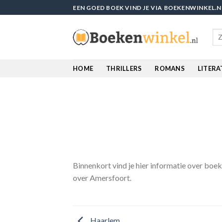
Skip
EEN GOED BOEK VIND JE VIA BOEKENWINKEL.N
to
content
Sea
for
HOME
THRILLERS
ROMANS
LITER
Binnenkort vind je hier informatie over boek
over Amersfoort.
Haarlem