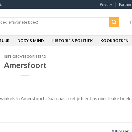
Privacy
Partner
L
rch
T
:
ATUUR
BODY & MIND
HISTORIE & POLITIEK
KOOKBOEKEN
NIET GECATEGORISEERD
Amersfoort
winkels in Amersfoort. Daarnaast tref je hier tips over leuke boek
Alkmaar