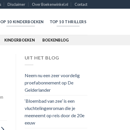
s
Disclaimer
Over Boekenwinkel.nl
Contact
OP 10 KINDERBOEKEN
TOP 10 THRILLERS
KINDERBOEKEN
BOEKENBLOG
UIT HET BLOG
Neem nu een zeer voordelig
proefabonnement op De
Gelderlander
en
‘Bloembad van zee’ is een
vluchtelingenroman die je
meeneemt op reis door de 20e
eeuw