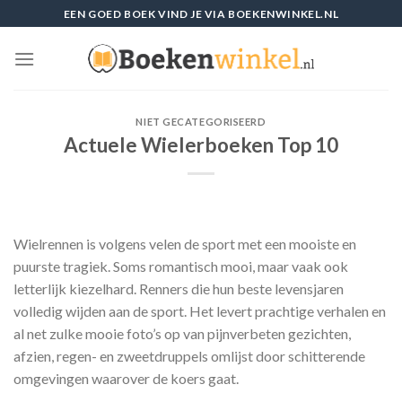
Skip
EEN GOED BOEK VIND JE VIA BOEKENWINKEL.NL
to
content
NIET GECATEGORISEERD
Actuele Wielerboeken Top 10
Wielrennen is volgens velen de sport met een mooiste en
puurste tragiek. Soms romantisch mooi, maar vaak ook
letterlijk kiezelhard. Renners die hun beste levensjaren
volledig wijden aan de sport. Het levert prachtige verhalen en
al net zulke mooie foto’s op van pijnverbeten gezichten,
afzien, regen- en zweetdruppels omlijst door schitterende
omgevingen waarover de koers gaat.