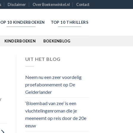
s
Disclaimer
Over Boekenwinkel.nl
Contact
OP 10 KINDERBOEKEN
TOP 10 THRILLERS
KINDERBOEKEN
BOEKENBLOG
UIT HET BLOG
Neem nu een zeer voordelig
proefabonnement op De
Gelderlander
r
‘Bloembad van zee’ is een
vluchtelingenroman die je
meeneemt op reis door de 20e
eeuw