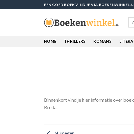
Skip
EEN GOED BOEK VIND JE VIA BOEKENWINKEL.N
to
content
Sea
for
HOME
THRILLERS
ROMANS
LITER
Binnenkort vind je hier informatie over boek
Breda.
Nijmegen