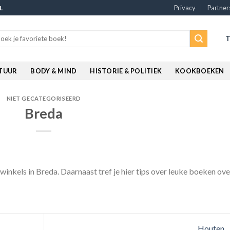
Privacy
Partner
L
rch
T
:
ATUUR
BODY & MIND
HISTORIE & POLITIEK
KOOKBOEKEN
NIET GECATEGORISEERD
Breda
winkels in Breda. Daarnaast tref je hier tips over leuke boeken ove
Houten