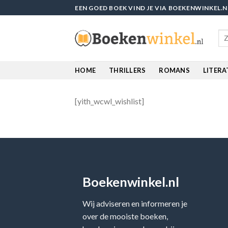
Skip
EEN GOED BOEK VIND JE VIA BOEKENWINKEL.N
to
content
Sea
for
HOME
THRILLERS
ROMANS
LITER
[yith_wcwl_wishlist]
Boekenwinkel.nl
Wij adviseren en informeren je
over de mooiste boeken,