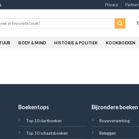
Privacy
Partner
L
rch
T
:
ATUUR
BODY & MIND
HISTORIE & POLITIEK
KOOKBOEKEN
Boekentops
Bijzondere boeken
Top 10 dartboeken
Rouwverwerking
Top 10 schaatsboeken
Beleggen