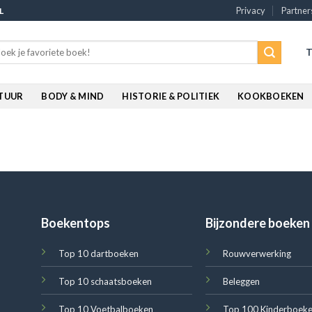
Privacy
Partner
L
rch
T
:
ATUUR
BODY & MIND
HISTORIE & POLITIEK
KOOKBOEKEN
Boekentops
Bijzondere boeken
Top 10 dartboeken
Rouwverwerking
Top 10 schaatsboeken
Beleggen
Top 10 Voetbalboeken
Top 100 Kinderboek